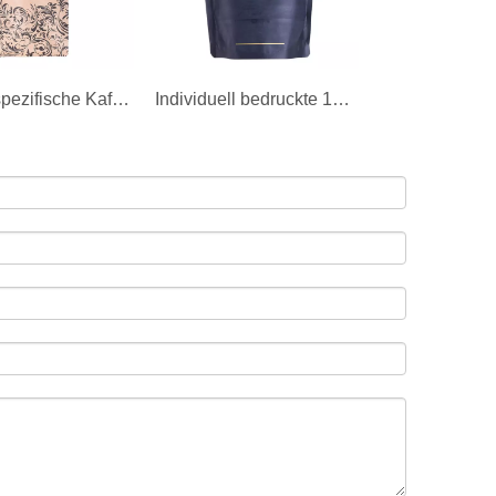
Kundenspezifische Kaffeebeutel aus 100% kompostierbarem Kraftpapier mit Ventil und Reißverschluss Großhandel
Individuell bedruckte 12-Oz-Stand-Up-Kaffeebeutel 100 % recycelbar mit Logo