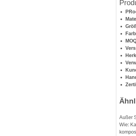
Prod
P
Ro
Mate
Größ
Farb
MOQ
Vers
Herk
Ver
Kund
Hand
Zert
Ähnl
Außer S
Wie: Ka
kompost