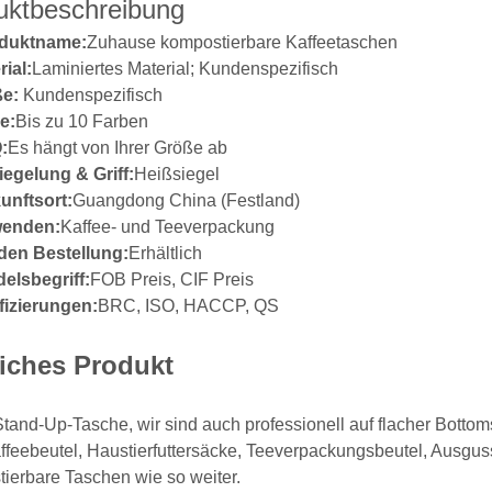
uktbeschreibung
duktname:
Zuhause kompostierbare Kaffeetaschen
rial:
Laminiertes Material; Kundenspezifisch
e:
Kundenspezifisch
e:
Bis zu 10 Farben
:
Es hängt von Ihrer Größe ab
iegelung & Griff:
Heißsiegel
unftsort:
Guangdong China (Festland)
wenden:
Kaffee- und Teeverpackung
en Bestellung:
Erhältlich
elsbegriff:
FOB Preis, CIF Preis
ifizierungen:
BRC, ISO, HACCP, QS
iches Produkt
tand-Up-Tasche, wir sind auch professionell auf flacher Bottom
ffeebeutel, Haustierfuttersäcke, Teeverpackungsbeutel, Ausgus
ierbare Taschen wie so weiter.