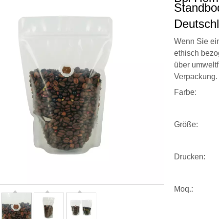
Standbo
Deutsch
Wenn Sie ein
ethisch bez
über umweltf
Verpackung.
Farbe:
Größe:
Drucken:
Moq.: