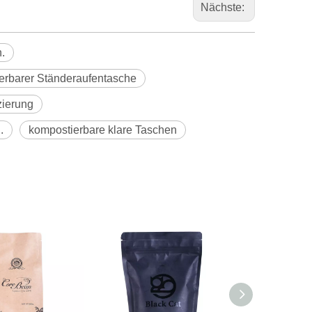
Nächste:
.
tierbarer Ständeraufentasche
zierung
.
kompostierbare klare Taschen