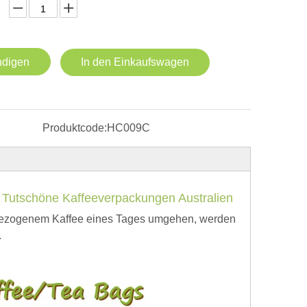
ndigen
In den Einkaufswagen
Produktcode:
HC009C
e Tutschöne Kaffeeverpackungen Australien
h bezogenem Kaffee eines Tages umgehen, werden
.