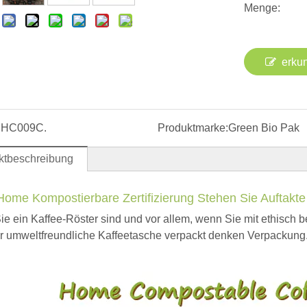
Menge:
:
erku
:
HC009C.
Produktmarke:
Green Bio Pak
ktbeschreibung
Home Kompostierbare Zertifizierung Stehen Sie Auftakt
e ein Kaffee-Röster sind und vor allem, wenn Sie mit ethisc
r umweltfreundliche Kaffeetasche verpackt denken Verpackung