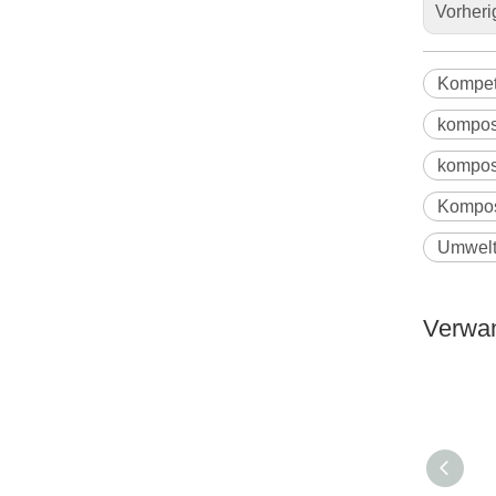
Vorheri
Kompet
kompos
kompos
Kompos
Umwelt
Verwan