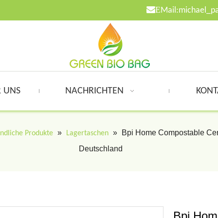

E
Mail:
michael_p
 UNS
NACHRICHTEN
KONT
»
»
Bpi Home Compostable Cert
ndliche Produkte
Lagertaschen
Deutschland
Bpi Home