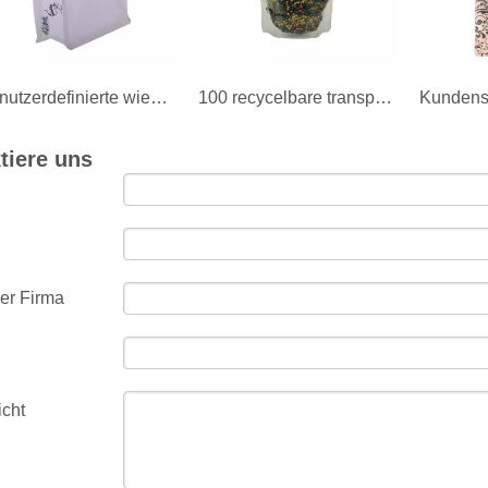
Benutzerdefinierte wiederverschließbare weiße Kraftpapier 250g Flachboden-Kaffeebeutel mit Ventil
100 recycelbare transparente 8 Oz weiße Kaffeebeutel mit Ventil
tiere uns
er Firma
icht