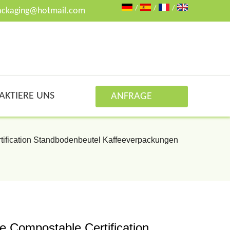
/
/
/
ackaging@hotmail.com
AKTIERE UNS
ANFRAGE
ABSENDEN
ification Standbodenbeutel Kaffeeverpackungen
 Compostable Certification