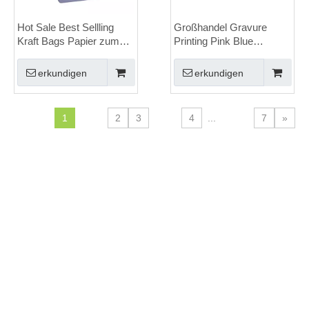
Hot Sale Best Sellling
Großhandel Gravure
Kraft Bags Papier zum
Printing Pink Blue
Mitnehmen Taschen
Paperbeutel
Papier
Kraftpapierverpackungstasch
erkundigen
erkundigen
Schmuckpapierpapierverpackung
1
2
3
4
...
7
»