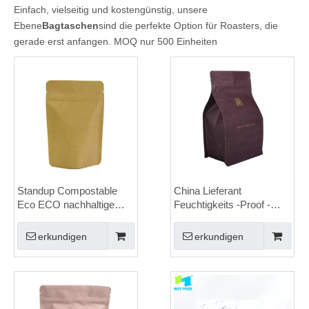
Einfach, vielseitig und kostengünstig, unsere
Ebene
Bagtaschen
sind die perfekte Option für Roasters, die
gerade erst anfangen. MOQ nur 500 Einheiten
Standup Compostable
China Lieferant
Eco ECO nachhaltige
Feuchtigkeits -Proof -
Verpackung mit
Taschen -Kaffeetaschen
Reißverschluss in
mit Ventil
erkundigen
erkundigen
braunen Kraft