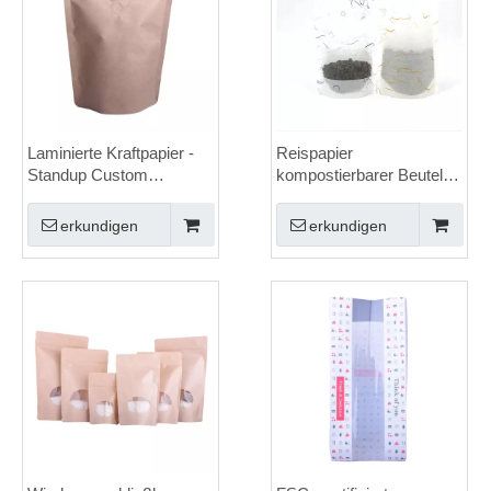
Laminierte Kraftpapier -
Reispapier
Standup Custom
kompostierbarer Beutel
Teebeutel auf Lager
mit Fenster für Snack
Essen
erkundigen
erkundigen