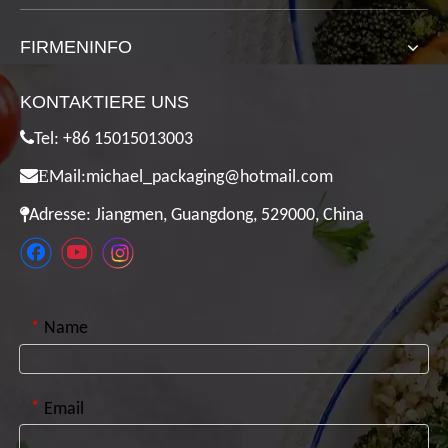
FIRMENINFO
KONTAKTIERE UNS

Tel: +86 15015013003

E
Mail:
michael_packaging@hotmail.com

Adresse: Jiangmen, Guangdong, 529000, China
*
Name
*
Email