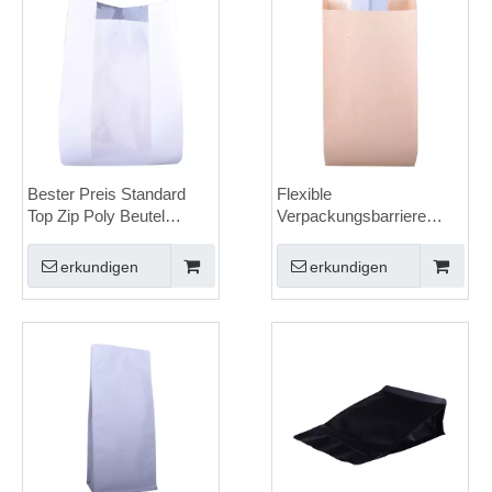
Bester Preis Standard
Flexible
Top Zip Poly Beutel
Verpackungsbarriere
Hersteller
Heizdichtbeutel isolierter
Schokoladenverpackung
Zwickelbeutel Wie man
erkundigen
erkundigen
Pasta -Verpackung
einen Umschlag
entschließt, ohne ihn zu
reißen