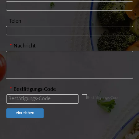
Telen
*
Nachricht
*
Bestätigungs-Code
einreichen