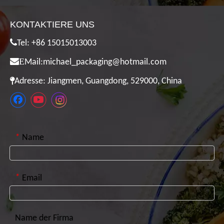
KONTAKTIERE UNS

Tel: +86 15015013003

E
Mail:
michael_packaging@hotmail.com

Adresse: Jiangmen, Guangdong, 529000, China
*
Name
*
Email
Name der Firma