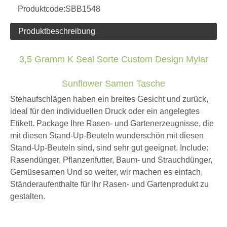
Moq.:
10000pcs.
Menge:
erkundigen
In den Einkaufswagen
Modell:
SBB1548.
Produktmarke:
Green Bio Pak
Produktcode:
SBB1548
Produktbeschreibung
3,5 Gramm K Seal Sorte Custom Design Mylar