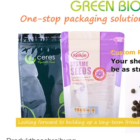
Sunflower Samen Tasche
Stehaufschlägen haben ein breites Gesicht und zurück,
ideal für den individuellen Druck oder ein angelegtes
Etikett. Package Ihre Rasen- und Gartenerzeugnisse, die
mit diesen Stand-Up-Beuteln wunderschön mit diesen
Stand-Up-Beuteln sind, sind sehr gut geeignet. Include:
Rasendünger, Pflanzenfutter, Baum- und Strauchdünger,
Gemüsesamen Und so weiter, wir machen es einfach,
Ständeraufenthalte für Ihr Rasen- und Gartenprodukt zu
gestalten.