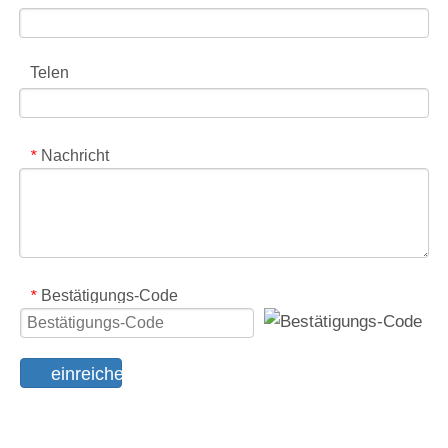
Kompostierbarer Druckgeschosse 8 Unzen Kartoffelchips Papierbeutel mit benutzerdefiniertem Logo -Designdruck
Custom Kraftpapier kompostierbar stehend up Kartoffelchip -Beutel Recycling
Kontaktiere uns
Name
*
Email
*
Name der Firma
Telen