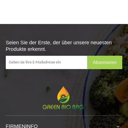
FIRMENINFO
KONTAKTIERE UNS

Tel: +86 15015013003

E
Mail:
michael_packaging@hotmail.com

Adresse: Jiangmen, Guangdong, 529000, China