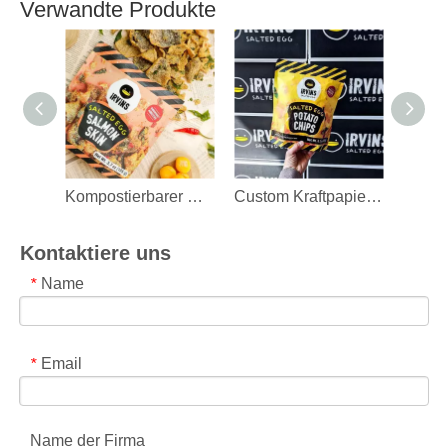
Baum- und Strauchdüngerverpackung
Aufrechter Samenbeutel
Gemüsesamenpacktasche
Sonnenblumenkerne-Taschen
Plastik-Samenbeutel
Benutzerdefinierte Design-Verpackungsbeutel mit
Reißverschluss
Verwandte Produkte