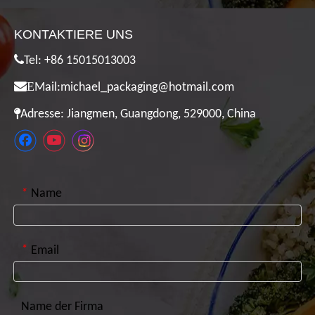
*
Name
*
Email
Name der Firma
Telen
*
Nachricht