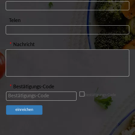
*
Bestätigungs-Code
einreichen
Copyright ©2024
GreenbioBAG.
Co., Ltd. Alle Rechte
vorbehalten .
|
Seitenverzeichnis