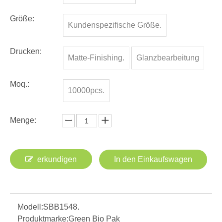
Anteil an:
3,5 Gramm K Seal Variety Custom
Design Mylar Sonnenblumenkerne
Tasche
Stand-Up-Beutel haben ein breites Gesicht und ein
breites Gesicht, perfekt für den individuellen Druck oder
ein angelegtes Etikett. Package Ihre Rasen- und
Gartenprodukte, die wunderschön mit diesen Stand-Up-
Beuteln, sind sehr geeignet.
Farbe:
Kundenspezifisch
Größe:
Kundenspezifische Größe.
Drucken:
Matte-Finishing.
Glanzbearbeitung