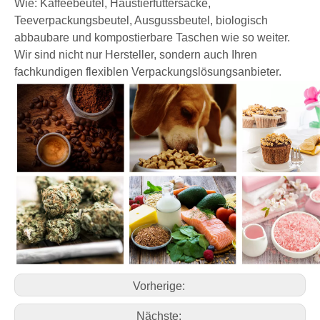
Versiegelung & Griff:
Heißsiegel
Herkunftsort:
Guangdong China (Festland)
Verwenden:
Getrocknete Früchte & Muttern
Verpackung
Kunden Bestellung:
Erhältlich
Handelsbegriff:
FOB Preis, CIF Preis
Zertifizierungen:
BRC, ISO, HACCP, QS
Ähnliches Produkt
Außer Stand-Up-Tasche, wir sind auch professionell auf
flacher Bottoms und seitlicher Gusset-Tasche
Wie: Kaffeebeutel, Haustierfuttersäcke,
Teeverpackungsbeutel, Ausgussbeutel, biologisch
abbaubare und kompostierbare Taschen wie so weiter.
Wir sind nicht nur Hersteller, sondern auch Ihren
fachkundigen flexiblen Verpackungslösungsanbieter.